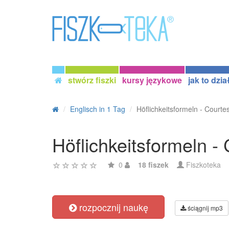
stwórz fiszki
kursy językowe
jak to dzia
Englisch in 1 Tag
Höflichkeitsformeln - Courte
Höflichkeitsformeln -
0
18 fiszek
Fiszkoteka
rozpocznij naukę
ściągnij mp3