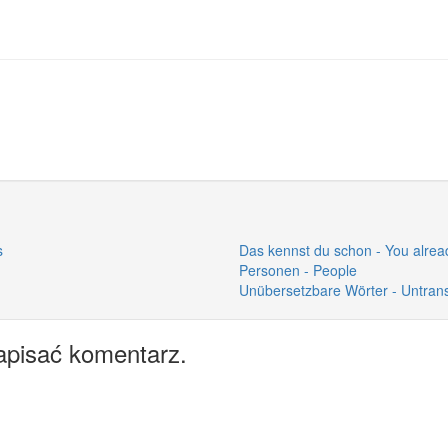
s
Das kennst du schon - You alrea
Personen - People
Unübersetzbare Wörter - Untrans
apisać komentarz.