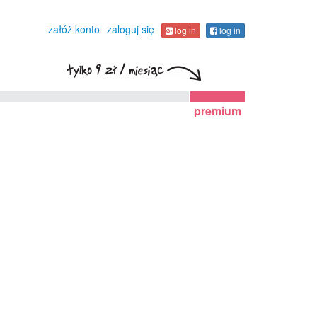
załóż konto
zaloguj się
log in
log in
premium