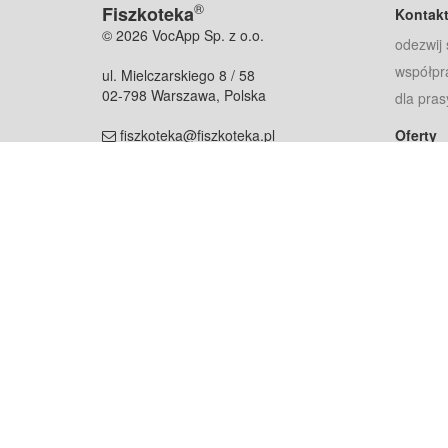
®
Fiszkoteka
Kontak
© 2026 VocApp Sp. z o.o.
odezwij 
współpr
ul. Mielczarskiego 8 / 58
02-798 Warszawa, Polska
dla pras
fiszkoteka@fiszkoteka.pl
Oferty
dla rodz
NIP: 951 245 79 19
dla kore
REGON: 369 727 696
Pomoc
Najczęst