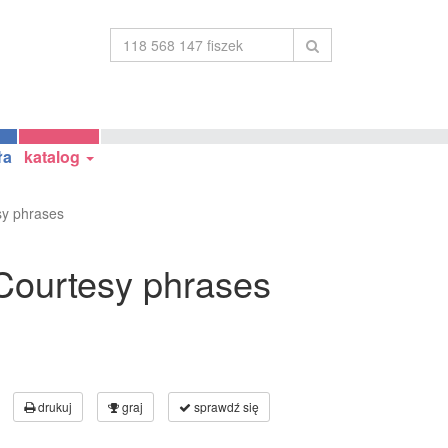
ła
katalog
sy phrases
 Courtesy phrases
drukuj
graj
sprawdź się