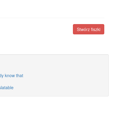
Stwórz fiszki
dy know that
latable