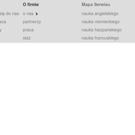
t
O firmie
Mapa Serwisu
się do nas
o nas
nauka angielskiego
aca
partnerzy
nauka niemieckiego
y
praca
nauka hiszpańskiego
staż
nauka francuskiego
blog
nauka rosyjskiego
in
2000+ opinii
nauka norweskiego
petytorów
nauka szwedzkiego
Warunki
fiszki
100% gwarancja
sze pytania
najnowsze lekcje
regulamin
Extra
prywatność i ciasteczka
RODO
plugin