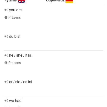
Pytanie
Odpowiedź
you are
Präsens
du bist
he / she / it is
Präsens
er / sie / es ist
we had