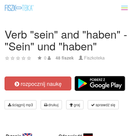
Toggl
naviga
Verb "sein" and "haben" -
"Sein" und "haben"
0
48 fiszek
Fiszkoteka
rozpocznij naukę
ściągnij mp3
drukuj
graj
sprawdź się