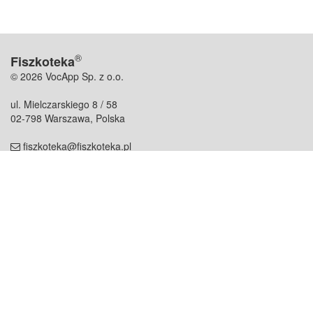
®
Fiszkoteka
© 2026 VocApp Sp. z o.o.
ul. Mielczarskiego 8 / 58
02-798 Warszawa, Polska
fiszkoteka@fiszkoteka.pl
NIP: 951 245 79 19
REGON: 369 727 696
Kontakt
O firmie