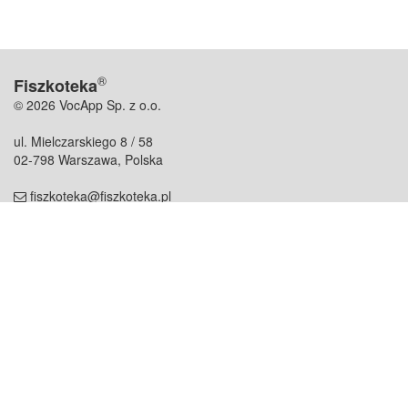
®
Fiszkoteka
© 2026 VocApp Sp. z o.o.
ul. Mielczarskiego 8 / 58
02-798 Warszawa, Polska
fiszkoteka@fiszkoteka.pl
NIP: 951 245 79 19
REGON: 369 727 696
Kontakt
O firmie