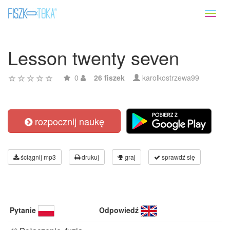
Toggl
naviga
Lesson twenty seven
0
26 fiszek
karolkostrzewa99
rozpocznij naukę
ściągnij mp3
drukuj
graj
sprawdź się
Pytanie
Odpowiedź