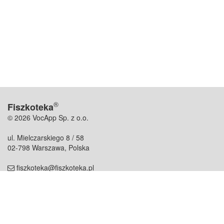
®
Fiszkoteka
© 2026 VocApp Sp. z o.o.
ul. Mielczarskiego 8 / 58
02-798 Warszawa, Polska
fiszkoteka@fiszkoteka.pl
NIP: 951 245 79 19
REGON: 369 727 696