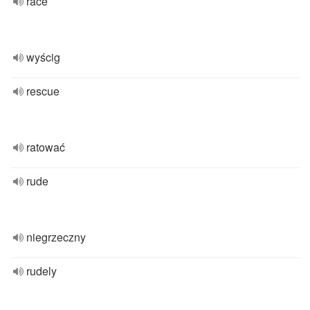
race
wyścig
rescue
ratować
rude
niegrzeczny
rudely