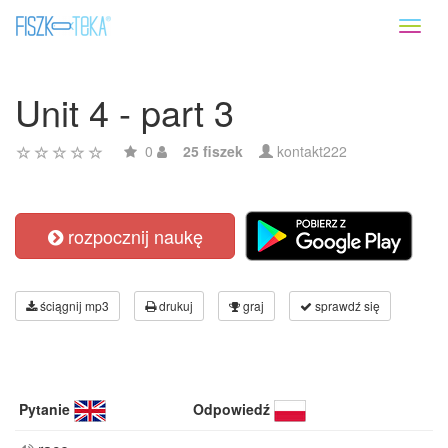
Toggl
naviga
Unit 4 - part 3
0
25 fiszek
kontakt222
rozpocznij naukę
ściągnij mp3
drukuj
graj
sprawdź się
Pytanie
Odpowiedź