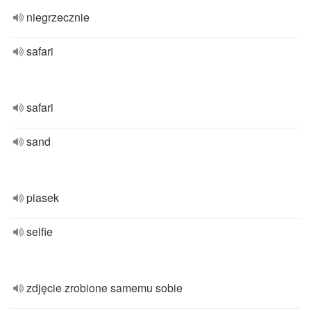
niegrzecznie
safari
safari
sand
piasek
selfie
zdjęcie zrobione samemu sobie