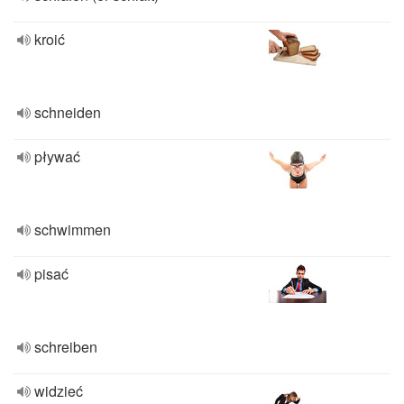
kroić
schneiden
pływać
schwimmen
pisać
schreiben
widzieć