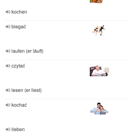
kochen
biegać
laufen (er läuft)
czytać
lesen (er liest)
kochać
lieben