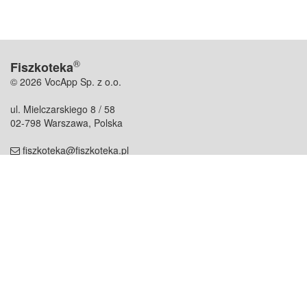
®
Fiszkoteka
© 2026 VocApp Sp. z o.o.
ul. Mielczarskiego 8 / 58
02-798 Warszawa, Polska
fiszkoteka@fiszkoteka.pl
NIP: 951 245 79 19
REGON: 369 727 696