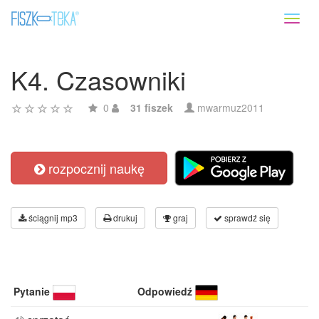
Toggl
naviga
K4. Czasowniki
0
31 fiszek
mwarmuz2011
rozpocznij naukę
ściągnij mp3
drukuj
graj
sprawdź się
Pytanie
Odpowiedź