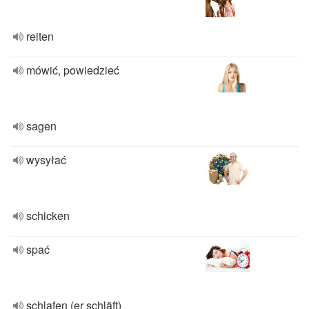
reiten
mówić, powiedzieć
sagen
wysyłać
schicken
spać
schlafen (er schläft)