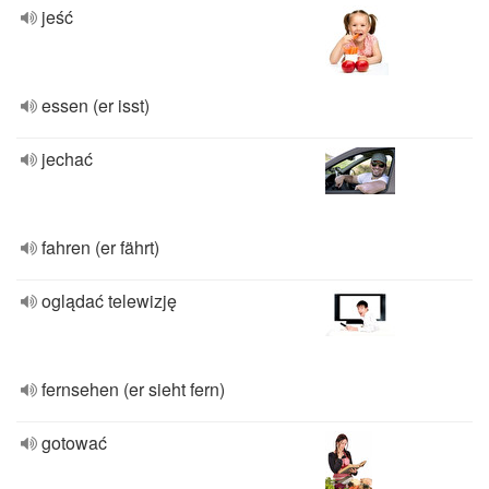
jeść
essen (er isst)
jechać
fahren (er fährt)
oglądać telewizję
fernsehen (er sieht fern)
gotować