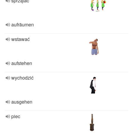
sprzątać
aufräumen
wstawać
aufstehen
wychodzić
ausgehen
piec