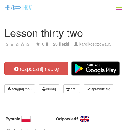
Toggl
naviga
Lesson thirty two
0
23 fiszki
karolkostrzewa99
rozpocznij naukę
ściągnij mp3
drukuj
graj
sprawdź się
Pytanie
Odpowiedź