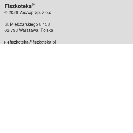
®
Fiszkoteka
© 2026 VocApp Sp. z o.o.
ul. Mielczarskiego 8 / 58
02-798 Warszawa, Polska
fiszkoteka@fiszkoteka.pl
NIP: 951 245 79 19
REGON: 369 727 696
Kontakt
O firmie
odezwij się do nas
o nas
współpraca
partnerzy