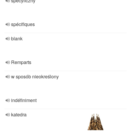
specyficzny
spécifiques
blank
Remparts
w sposób nieokreślony
indéfiniment
katedra