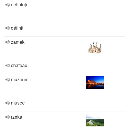
definiuje
définit
zamek
château
muzeum
musée
rzeka