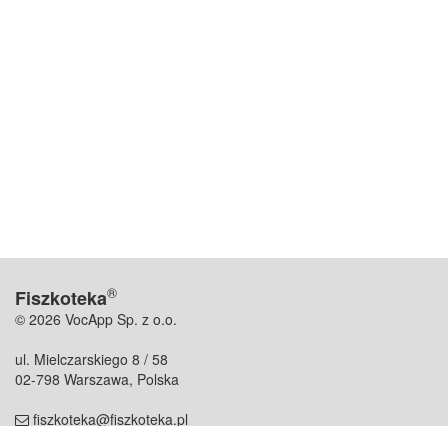
®
Fiszkoteka
© 2026 VocApp Sp. z o.o.
ul. Mielczarskiego 8 / 58
02-798 Warszawa, Polska
fiszkoteka@fiszkoteka.pl