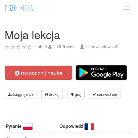
Toggl
naviga
Moja lekcja
0
15 fiszek
julianwisniewski9
rozpocznij naukę
ściągnij mp3
drukuj
graj
sprawdź się
Pytanie
Odpowiedź