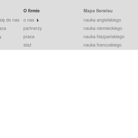
t
O firmie
Mapa Serwisu
się do nas
o nas
nauka angielskiego
aca
partnerzy
nauka niemieckiego
y
praca
nauka hiszpańskiego
staż
nauka francuskiego
blog
nauka rosyjskiego
in
2000+ opinii
nauka norweskiego
petytorów
nauka szwedzkiego
Warunki
fiszki
100% gwarancja
sze pytania
najnowsze lekcje
regulamin
Extra
prywatność i ciasteczka
RODO
plugin