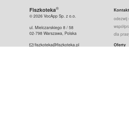
®
Fiszkoteka
Kontak
© 2026 VocApp Sp. z o.o.
odezwij 
współpr
ul. Mielczarskiego 8 / 58
02-798 Warszawa, Polska
dla pras
fiszkoteka@fiszkoteka.pl
Oferty
dla rodz
NIP: 951 245 79 19
dla kore
REGON: 369 727 696
Pomoc
Najczęst