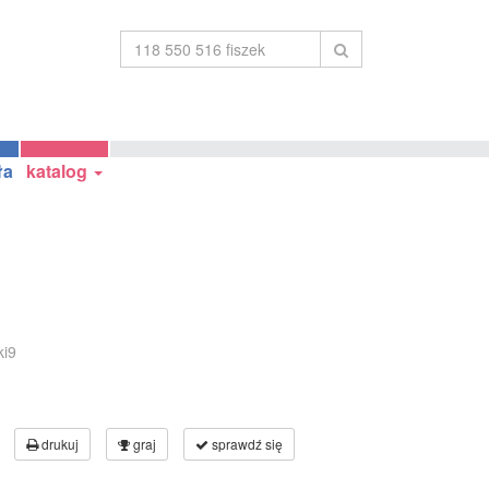
ła
katalog
ki9
drukuj
graj
sprawdź się