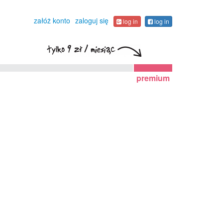
załóż konto
zaloguj się
log in
log in
premium