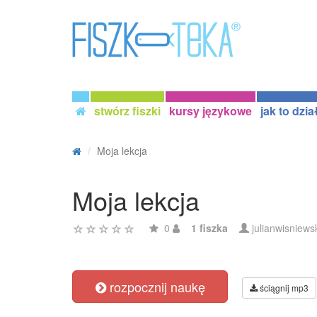
stwórz fiszki
kursy językowe
jak to dzia
Moja lekcja
Moja lekcja
0
1 fiszka
julianwisniews
rozpocznij naukę
ściągnij mp3