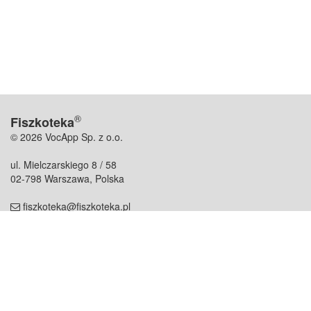
®
Fiszkoteka
© 2026 VocApp Sp. z o.o.
ul. Mielczarskiego 8 / 58
02-798 Warszawa, Polska
fiszkoteka@fiszkoteka.pl
NIP: 951 245 79 19
REGON: 369 727 696