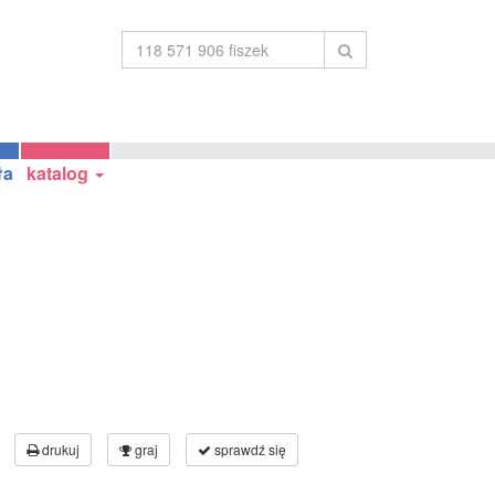
ła
katalog
drukuj
graj
sprawdź się