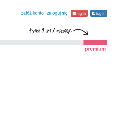
załóż konto
zaloguj się
log in
log in
premium