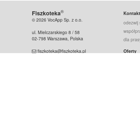
®
Fiszkoteka
Kontak
© 2026 VocApp Sp. z o.o.
odezwij 
współpr
ul. Mielczarskiego 8 / 58
02-798 Warszawa, Polska
dla pras
fiszkoteka@fiszkoteka.pl
Oferty
dla rodz
NIP: 951 245 79 19
dla kore
REGON: 369 727 696
Pomoc
Najczęst