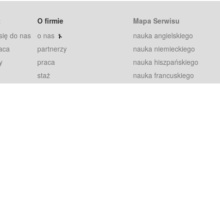
t
O firmie
Mapa Serwisu
się do nas
o nas
nauka angielskiego
aca
partnerzy
nauka niemieckiego
y
praca
nauka hiszpańskiego
staż
nauka francuskiego
blog
nauka rosyjskiego
in
2000+ opinii
nauka norweskiego
petytorów
nauka szwedzkiego
Warunki
fiszki
100% gwarancja
sze pytania
najnowsze lekcje
regulamin
Extra
prywatność i ciasteczka
RODO
plugin