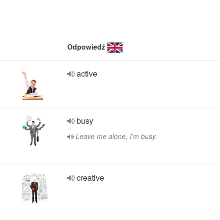
Odpowiedź
active
busy
Leave me alone, I'm busy.
creative