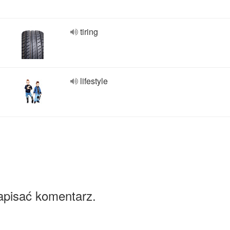
tiring
lifestyle
apisać komentarz.