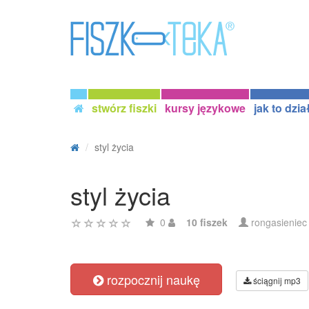
stwórz fiszki
kursy językowe
jak to dzia
styl życia
styl życia
0
10 fiszek
rongasieniec
rozpocznij naukę
ściągnij mp3