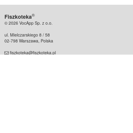
®
Fiszkoteka
© 2026 VocApp Sp. z o.o.
ul. Mielczarskiego 8 / 58
02-798 Warszawa, Polska
fiszkoteka@fiszkoteka.pl
NIP: 951 245 79 19
REGON: 369 727 696
Kontakt
O firmie
odezwij się do nas
o nas