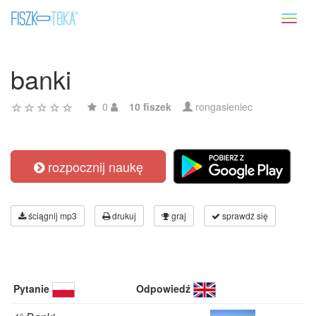
Toggl
naviga
banki
0
10 fiszek
rongasieniec
rozpocznij naukę
ściągnij mp3
drukuj
graj
sprawdź się
Pytanie
Odpowiedź