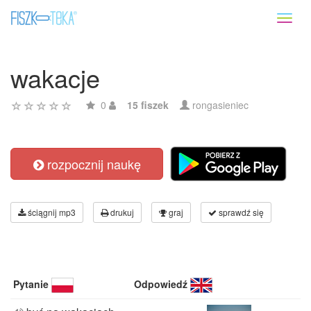
Toggl
naviga
wakacje
0
15 fiszek
rongasieniec
rozpocznij naukę
ściągnij mp3
drukuj
graj
sprawdź się
Pytanie
Odpowiedź