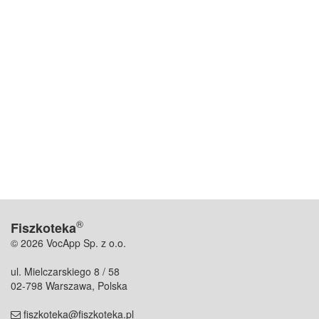
®
Fiszkoteka
© 2026 VocApp Sp. z o.o.
ul. Mielczarskiego 8 / 58
02-798 Warszawa, Polska
fiszkoteka@fiszkoteka.pl