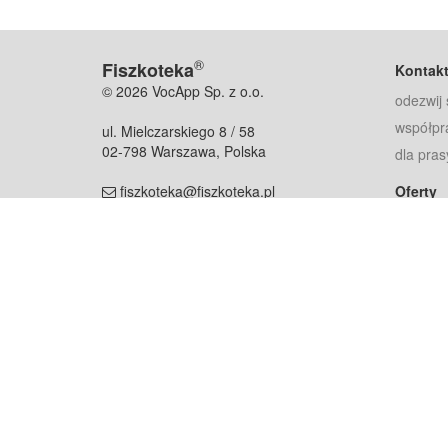
®
Fiszkoteka
Kontak
© 2026 VocApp Sp. z o.o.
odezwij 
współpr
ul. Mielczarskiego 8 / 58
02-798 Warszawa, Polska
dla pras
fiszkoteka@fiszkoteka.pl
Oferty
dla rodz
NIP: 951 245 79 19
dla kore
REGON: 369 727 696
Pomoc
Najczęst