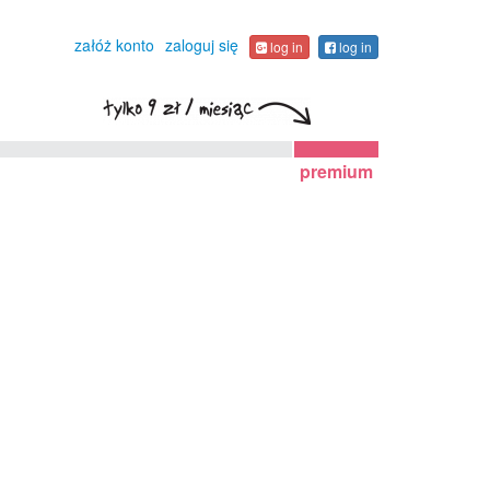
załóż konto
zaloguj się
log in
log in
premium