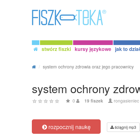
stwórz fiszki
kursy językowe
jak to dzia
system ochrony zdrowia oraz jego pracownicy
system ochrony zdrow
0
19 fiszek
rongasieniec
rozpocznij naukę
ściągnij mp3