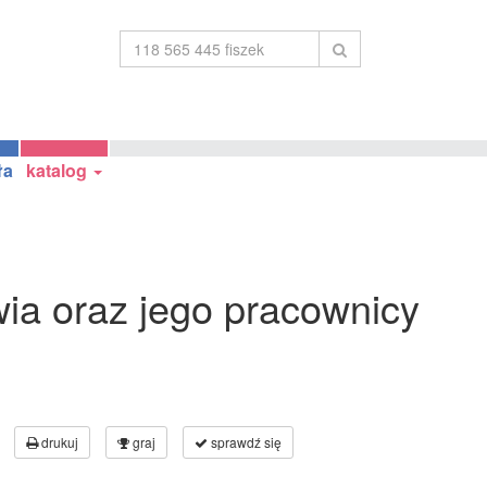
ła
katalog
ia oraz jego pracownicy
drukuj
graj
sprawdź się