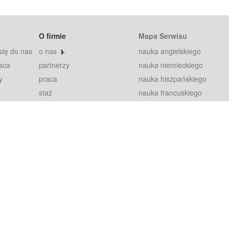
t
O firmie
Mapa Serwisu
się do nas
o nas
nauka angielskiego
aca
partnerzy
nauka niemieckiego
y
praca
nauka hiszpańskiego
staż
nauka francuskiego
blog
nauka rosyjskiego
in
2000+ opinii
nauka norweskiego
petytorów
nauka szwedzkiego
Warunki
fiszki
100% gwarancja
sze pytania
najnowsze lekcje
regulamin
Extra
prywatność i ciasteczka
RODO
plugin