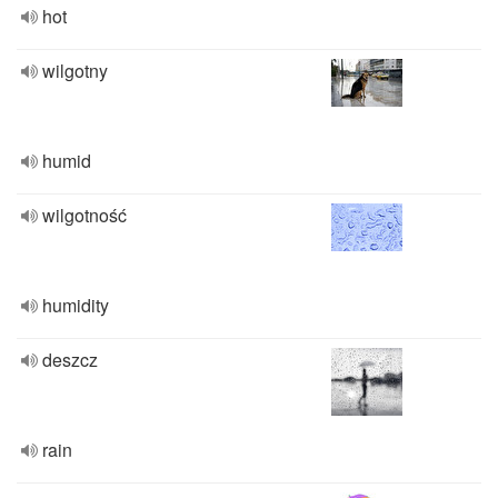
hot
wilgotny
humid
wilgotność
humidity
deszcz
rain