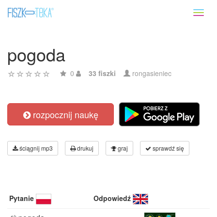
Toggl
naviga
pogoda
0
33 fiszki
rongasieniec
rozpocznij naukę
ściągnij mp3
drukuj
graj
sprawdź się
Pytanie
Odpowiedź