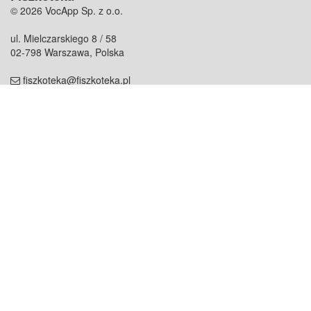
© 2026 VocApp Sp. z o.o.
ul. Mielczarskiego 8 / 58
02-798 Warszawa, Polska
fiszkoteka@fiszkoteka.pl
NIP: 951 245 79 19
REGON: 369 727 696
Kontakt
O firmie
odezwij się do nas
o nas
współpraca
partnerzy
dla prasy
praca