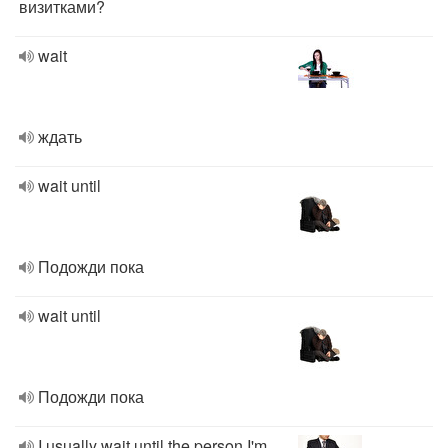
визитками?
wait
ждать
wait until
Подожди пока
wait until
Подожди пока
I usually wait until the person I'm