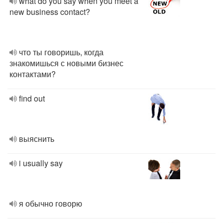
what do you say when you meet a
new business contact?
что ты говоришь, когда
знакомишься с новыми бизнес
контактами?
find out
выяснить
i usually say
я обычно говорю