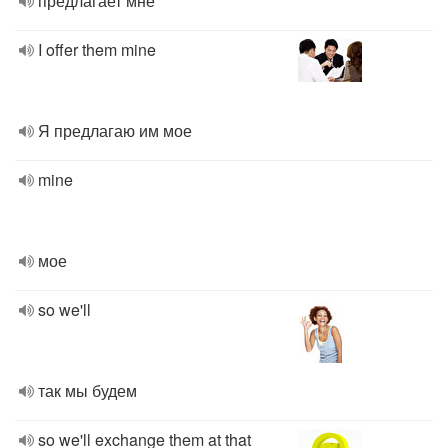
предлагает мне
I offer them mine
Я предлагаю им мое
mine
мое
so we'll
так мы будем
so we'll exchange them at that