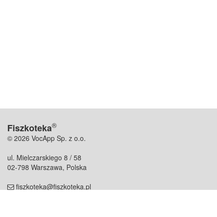
®
Fiszkoteka
© 2026 VocApp Sp. z o.o.
ul. Mielczarskiego 8 / 58
02-798 Warszawa, Polska
fiszkoteka@fiszkoteka.pl
NIP: 951 245 79 19
REGON: 369 727 696