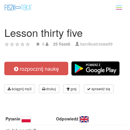
Toggl
naviga
Lesson thirty five
0
25 fiszek
karolkostrzewa99
rozpocznij naukę
ściągnij mp3
drukuj
graj
sprawdź się
Pytanie
Odpowiedź