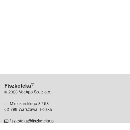
®
Fiszkoteka
© 2026 VocApp Sp. z o.o.
ul. Mielczarskiego 8 / 58
02-798 Warszawa, Polska
fiszkoteka@fiszkoteka.pl