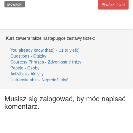
słowacki
Stwórz fiszki
Kurs zawiera także następujące zestawy fiszek:
You already know that:) - Už to vieš:)
Questions - Otázky
Courtesy Phrases - Zdvorilostné frázy
People - Osoby
Activities - Aktivity
Untranslatable - Nepreložiteľné
Musisz się zalogować, by móc napisać
komentarz.