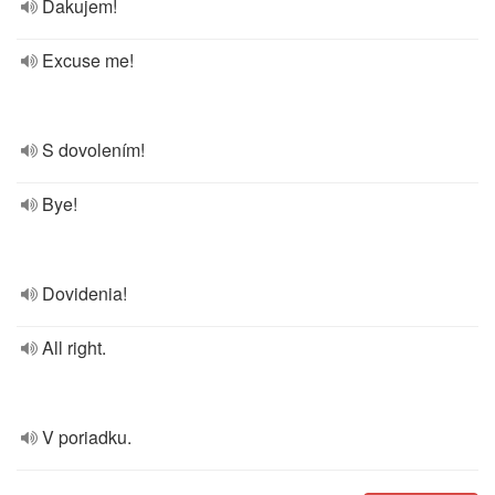
Ďakujem!
Excuse me!
S dovolením!
Bye!
Dovidenia!
All right.
V poriadku.