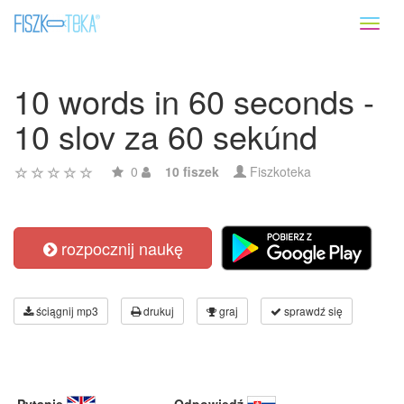
Toggl
naviga
10 words in 60 seconds -
10 slov za 60 sekúnd
0
10 fiszek
Fiszkoteka
rozpocznij naukę
ściągnij mp3
drukuj
graj
sprawdź się