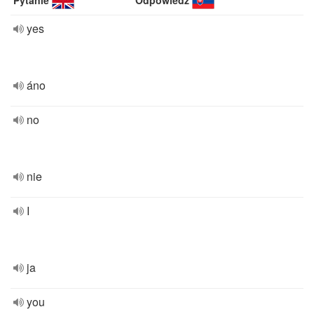
Pytanie
Odpowiedź
yes
áno
no
nie
I
ja
you