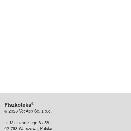
®
Fiszkoteka
© 2026 VocApp Sp. z o.o.
ul. Mielczarskiego 8 / 58
02-798 Warszawa, Polska