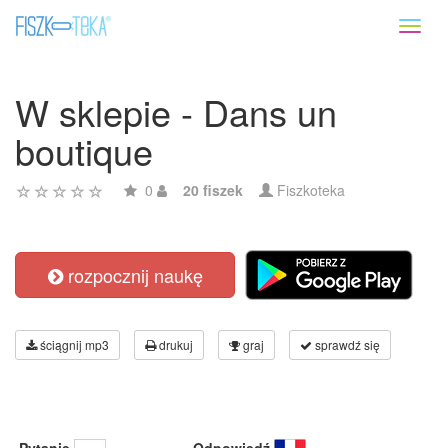
Toggl
naviga
W sklepie - Dans un
boutique
0
20 fiszek
Fiszkoteka
rozpocznij naukę
ściągnij mp3
drukuj
graj
sprawdź się