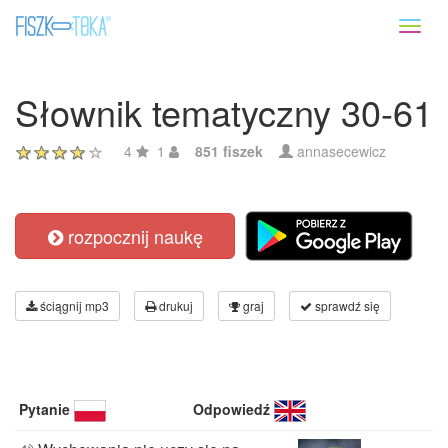
Toggl
naviga
Słownik tematyczny 30-61
4
1
851 fiszek
annasecewicz
rozpocznij naukę
ściągnij mp3
drukuj
graj
sprawdź się
Pytanie
Odpowiedź