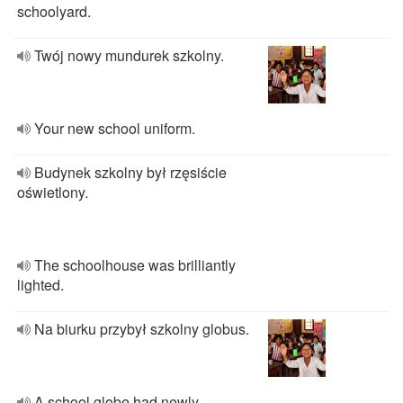
schoolyard.
Twój nowy mundurek szkolny.
Your new school uniform.
Budynek szkolny był rzęsiście
oświetlony.
The schoolhouse was brilliantly
lighted.
Na biurku przybył szkolny globus.
A school globe had newly