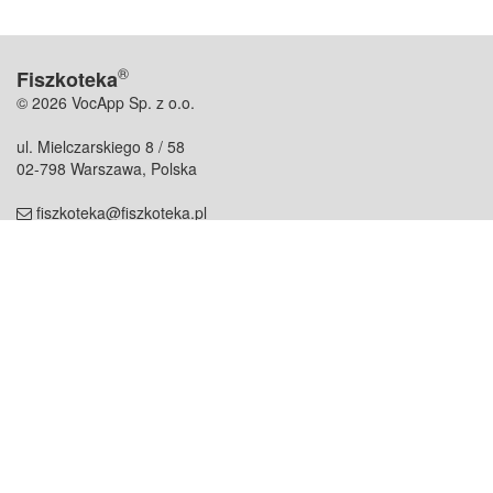
®
Fiszkoteka
© 2026 VocApp Sp. z o.o.
ul. Mielczarskiego 8 / 58
02-798 Warszawa, Polska
fiszkoteka@fiszkoteka.pl
NIP: 951 245 79 19
REGON: 369 727 696
Kontakt
O firmie