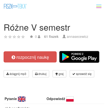
Toggl
naviga
Różne V semestr
0
61 fiszek
annasecewicz
rozpocznij naukę
ściągnij mp3
drukuj
graj
sprawdź się
Pytanie
Odpowiedź