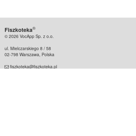
®
Fiszkoteka
© 2026 VocApp Sp. z o.o.
ul. Mielczarskiego 8 / 58
02-798 Warszawa, Polska
fiszkoteka@fiszkoteka.pl
NIP: 951 245 79 19
REGON: 369 727 696