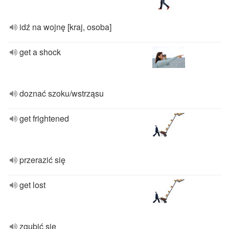
idź na wojnę [kraj, osoba]
get a shock
doznać szoku/wstrząsu
get frightened
przerazić się
get lost
zgubić się