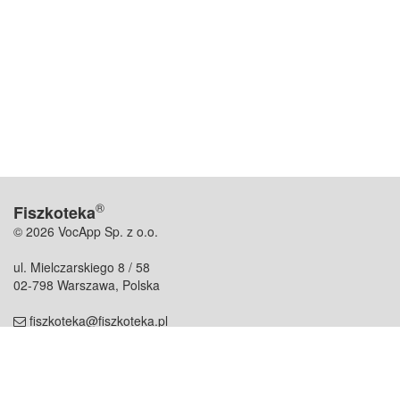
®
Fiszkoteka
© 2026 VocApp Sp. z o.o.
ul. Mielczarskiego 8 / 58
02-798 Warszawa, Polska
fiszkoteka@fiszkoteka.pl
NIP: 951 245 79 19
REGON: 369 727 696