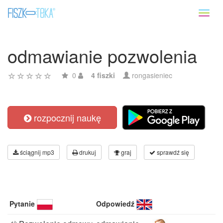
Toggl
naviga
odmawianie pozwolenia
0
4 fiszki
rongasieniec
rozpocznij naukę
ściągnij mp3
drukuj
graj
sprawdź się
Pytanie
Odpowiedź