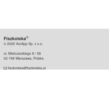
®
Fiszkoteka
© 2026 VocApp Sp. z o.o.
ul. Mielczarskiego 8 / 58
02-798 Warszawa, Polska
fiszkoteka@fiszkoteka.pl
NIP: 951 245 79 19
REGON: 369 727 696