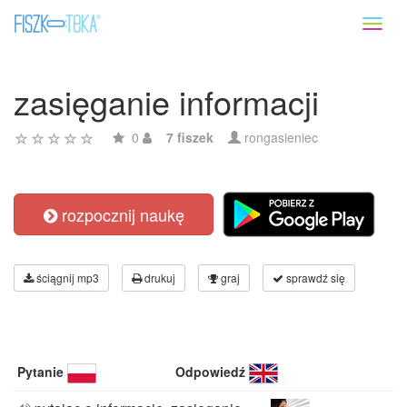
Toggl
naviga
zasięganie informacji
0
7 fiszek
rongasieniec
rozpocznij naukę
ściągnij mp3
drukuj
graj
sprawdź się
Pytanie
Odpowiedź