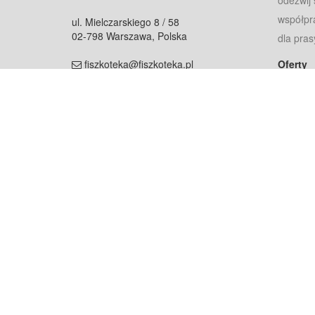
odezwij 
współpr
ul. Mielczarskiego 8 / 58
02-798 Warszawa, Polska
dla pras
fiszkoteka@fiszkoteka.pl
Oferty
dla rodz
NIP: 951 245 79 19
dla kore
REGON: 369 727 696
Pomoc
Najczęst
Projekt współf
Rozwój.
Dowied