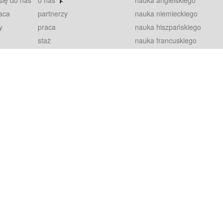
się do nas
o nas
nauka angielskiego
aca
partnerzy
nauka niemieckiego
y
praca
nauka hiszpańskiego
staż
nauka francuskiego
blog
nauka rosyjskiego
in
2000+ opinii
nauka norweskiego
petytorów
nauka szwedzkiego
Warunki
fiszki
100% gwarancja
sze pytania
najnowsze lekcje
regulamin
Extra
prywatność i ciasteczka
RODO
plugin
inansowany przez Unię Europejską ze środków Europejskiego Funduszu Rozwoju Regionalnego w ramach Programu Operacyjnego Int
z się więcej.