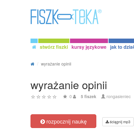
stwórz fiszki
kursy językowe
jak to dzia
wyrażanie opinii
wyrażanie opinii
0
5 fiszek
rongasieniec
rozpocznij naukę
ściągnij mp3