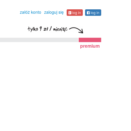
załóż konto
zaloguj się
log in
log in
premium