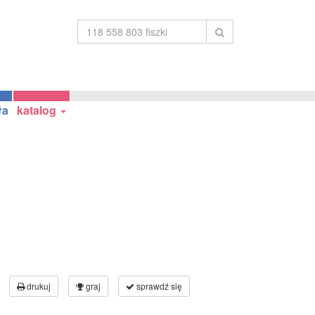
ła
katalog
drukuj
graj
sprawdź się