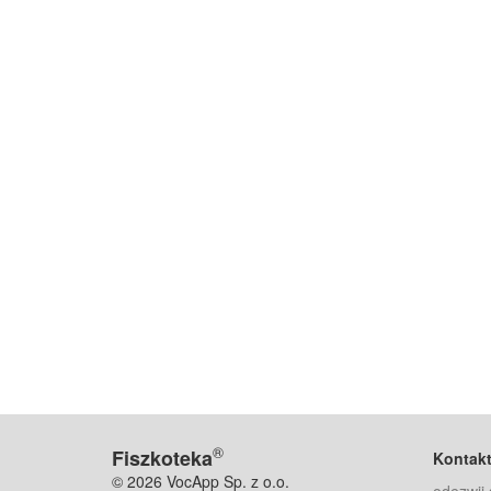
®
Fiszkoteka
Kontak
© 2026 VocApp Sp. z o.o.