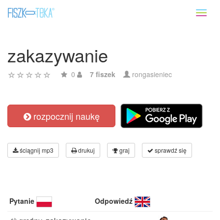
Toggl
naviga
zakazywanie
0
7 fiszek
rongasieniec
rozpocznij naukę
ściągnij mp3
drukuj
graj
sprawdź się
Pytanie
Odpowiedź