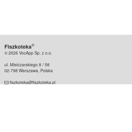
®
Fiszkoteka
© 2026 VocApp Sp. z o.o.
ul. Mielczarskiego 8 / 58
02-798 Warszawa, Polska
fiszkoteka@fiszkoteka.pl
NIP: 951 245 79 19
REGON: 369 727 696