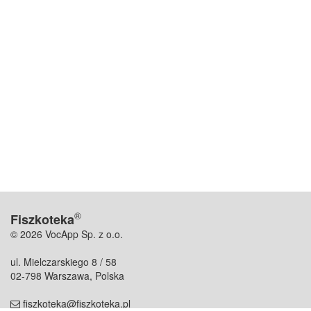
®
Fiszkoteka
© 2026 VocApp Sp. z o.o.
ul. Mielczarskiego 8 / 58
02-798 Warszawa, Polska
fiszkoteka@fiszkoteka.pl