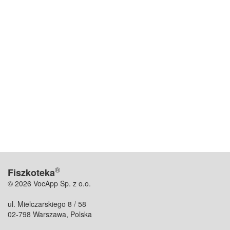
®
Fiszkoteka
© 2026 VocApp Sp. z o.o.
ul. Mielczarskiego 8 / 58
02-798 Warszawa, Polska