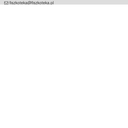
fiszkoteka@fiszkoteka.pl
NIP: 951 245 79 19
REGON: 369 727 696
Kontakt
O firmie
odezwij się do nas
o nas
współpraca
partnerzy
dla prasy
praca
staż
Oferty
blog
dla rodzin
2000+ opinii
dla korepetytorów
Warunki