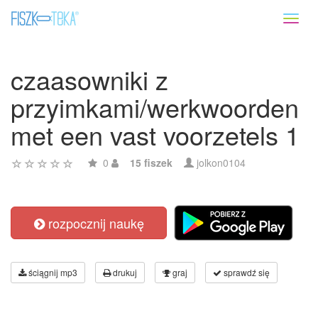
Toggl
naviga
czaasowniki z
przyimkami/werkwoorden
met een vast voorzetels 1
0
15 fiszek
jolkon0104
rozpocznij naukę
ściągnij mp3
drukuj
graj
sprawdź się