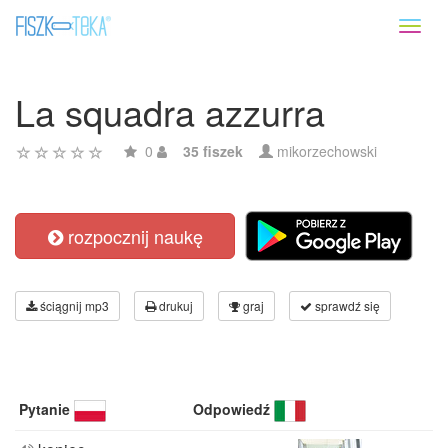
Toggl
naviga
La squadra azzurra
0
35 fiszek
mikorzechowski
rozpocznij naukę
ściągnij mp3
drukuj
graj
sprawdź się
Pytanie
Odpowiedź