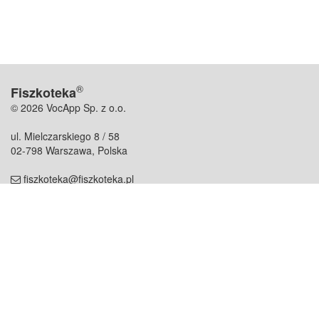
®
Fiszkoteka
© 2026 VocApp Sp. z o.o.
ul. Mielczarskiego 8 / 58
02-798 Warszawa, Polska
fiszkoteka@fiszkoteka.pl
NIP: 951 245 79 19
REGON: 369 727 696