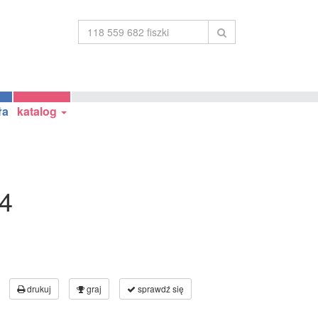
ła
katalog
 4
drukuj
graj
sprawdź się