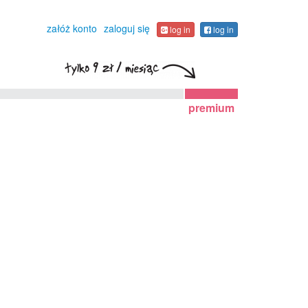
załóż konto
zaloguj się
log in
log in
premium