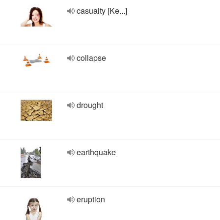
casualty [Ke...]
collapse
drought
earthquake
eruption