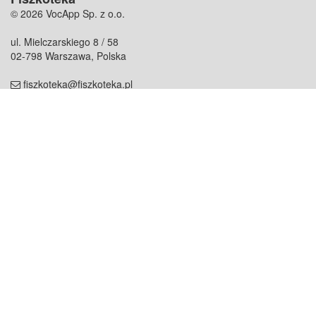
© 2026 VocApp Sp. z o.o.
ul. Mielczarskiego 8 / 58
02-798 Warszawa, Polska
fiszkoteka@fiszkoteka.pl
NIP: 951 245 79 19
REGON: 369 727 696
Kontakt
O firmie
odezwij się do nas
o nas
współpraca
partnerzy
dla prasy
praca