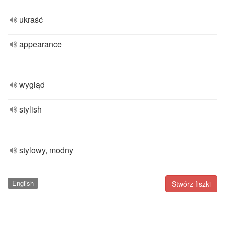
ukraść
appearance
wygląd
stylish
stylowy, modny
English
Stwórz fiszki