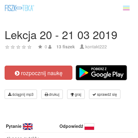
Toggl
naviga
Lekcja 20 - 21 03 2019
0
13 fiszek
kontakt222
rozpocznij naukę
ściągnij mp3
drukuj
graj
sprawdź się
Pytanie
Odpowiedź