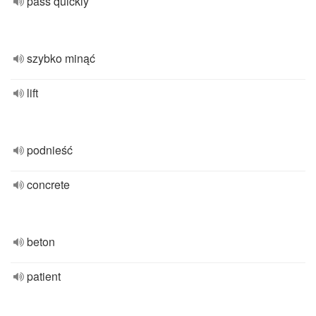
pass quickly
szybko minąć
lift
podnieść
concrete
beton
patient