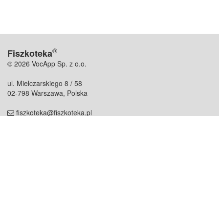
®
Fiszkoteka
© 2026 VocApp Sp. z o.o.
ul. Mielczarskiego 8 / 58
02-798 Warszawa, Polska
fiszkoteka@fiszkoteka.pl
NIP: 951 245 79 19
REGON: 369 727 696