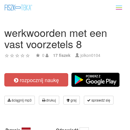
Toggl
naviga
werkwoorden met een
vast voorzetels 8
0
17 fiszek
jolkon0104
rozpocznij naukę
ściągnij mp3
drukuj
graj
sprawdź się