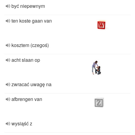
być niepewnym
ten koste gaan van
kosztem (czegoś)
acht slaan op
zwracać uwagę na
afbrengen van
wysiąść z