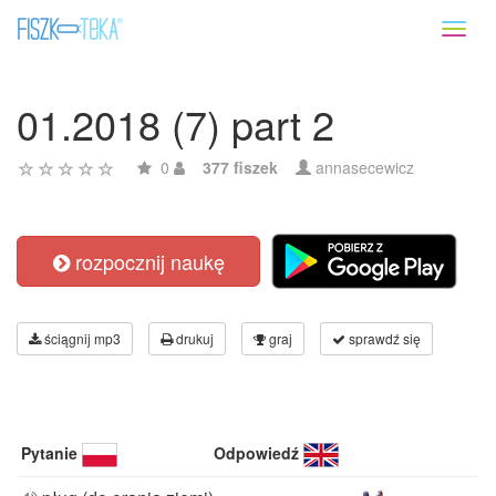
Toggl
naviga
01.2018 (7) part 2
0
377 fiszek
annasecewicz
rozpocznij naukę
ściągnij mp3
drukuj
graj
sprawdź się
Pytanie
Odpowiedź