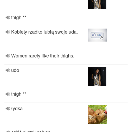
thigh **
Kobiety rzadko lubią swoje uda.
Women rarely like their thighs.
udo
thigh **
łydka