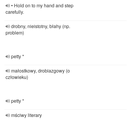
• Hold on to my hand and step
carefully.
drobny, nieistotny, błahy (np.
problem)
petty *
małostkowy, drobiazgowy (o
człowieku)
petty *
mściwy literary