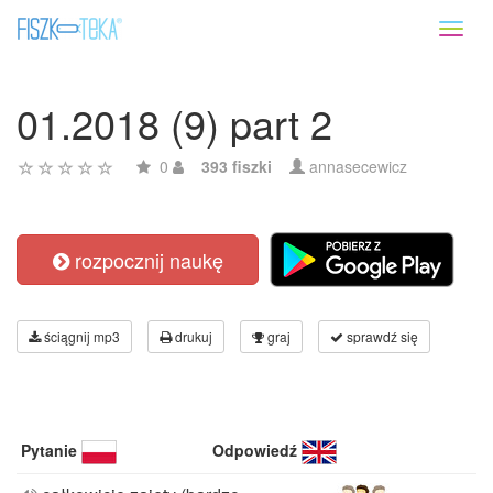
Toggl
naviga
01.2018 (9) part 2
0
393 fiszki
annasecewicz
rozpocznij naukę
ściągnij mp3
drukuj
graj
sprawdź się
Pytanie
Odpowiedź