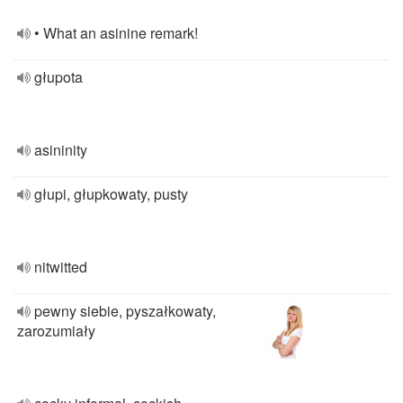
• What an asinine remark!
głupota
asininity
głupi, głupkowaty, pusty
nitwitted
pewny siebie, pyszałkowaty,
zarozumiały