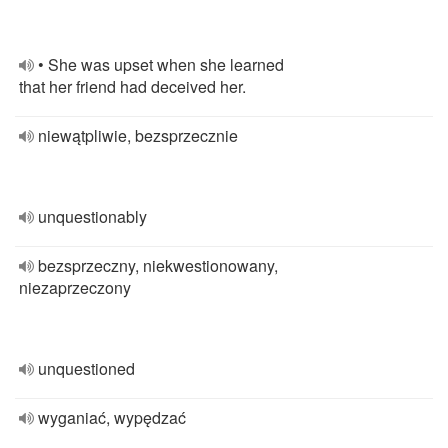
• She was upset when she learned
that her friend had deceived her.
niewątpliwie, bezsprzecznie
unquestionably
bezsprzeczny, niekwestionowany,
niezaprzeczony
unquestioned
wyganiać, wypędzać