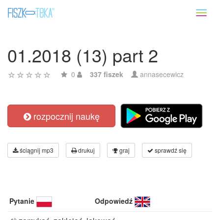
Toggl
naviga
01.2018 (13) part 2
0
337 fiszek
annasecewicz
rozpocznij naukę
ściągnij mp3
drukuj
graj
sprawdź się
Pytanie
Odpowiedź