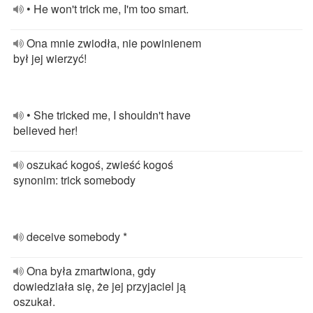
• He won't trick me, I'm too smart.
Ona mnie zwiodła, nie powinienem
był jej wierzyć!
• She tricked me, I shouldn't have
believed her!
oszukać kogoś, zwieść kogoś
synonim: trick somebody
deceive somebody *
Ona była zmartwiona, gdy
dowiedziała się, że jej przyjaciel ją
oszukał.