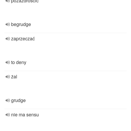
pozazdrościć
begrudge
zaprzeczać
to deny
żal
grudge
nie ma sensu