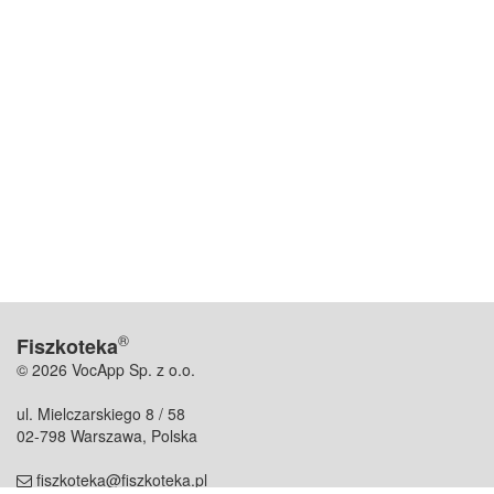
®
Fiszkoteka
© 2026 VocApp Sp. z o.o.
ul. Mielczarskiego 8 / 58
02-798 Warszawa, Polska
fiszkoteka@fiszkoteka.pl