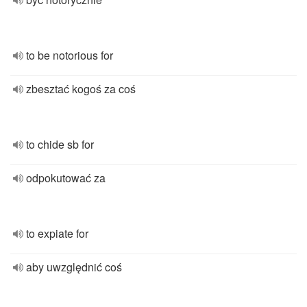
to be notorious for
zbesztać kogoś za coś
to chide sb for
odpokutować za
to expiate for
aby uwzględnić coś