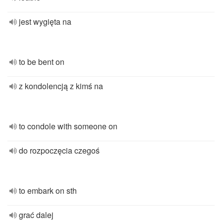
jest wygięta na
to be bent on
z kondolencją z kimś na
to condole with someone on
do rozpoczęcia czegoś
to embark on sth
grać dalej