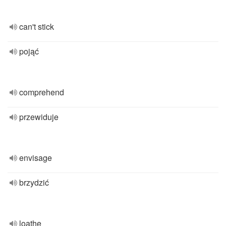
can't stick
pojąć
comprehend
przewiduje
envisage
brzydzić
loathe