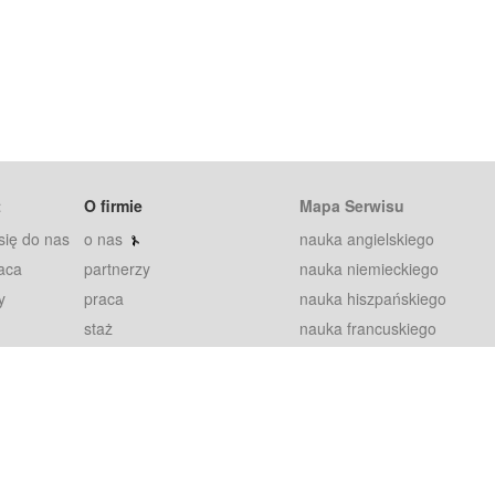
t
O firmie
Mapa Serwisu
się do nas
o nas
nauka angielskiego
aca
partnerzy
nauka niemieckiego
y
praca
nauka hiszpańskiego
staż
nauka francuskiego
blog
nauka rosyjskiego
in
2000+ opinii
nauka norweskiego
petytorów
nauka szwedzkiego
Warunki
fiszki
100% gwarancja
sze pytania
najnowsze lekcje
regulamin