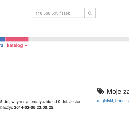
ła
katalog
Moje za
angielski
,
francus
55
dni, w tym systematycznie od
0
dni. Jestem
obaczyć
2014-02-06 23:00:25
.