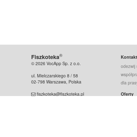
®
Fiszkoteka
Kontak
© 2026 VocApp Sp. z o.o.
odezwij 
współpr
ul. Mielczarskiego 8 / 58
02-798 Warszawa, Polska
dla pras
fiszkoteka@fiszkoteka.pl
Oferty
dla rodz
NIP: 951 245 79 19
dla kore
REGON: 369 727 696
Pomoc
Najczęst