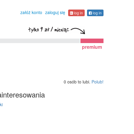
załóż konto
zaloguj się
log in
log in
premium
0 osób to lubi.
Polub!
interesowania
ki