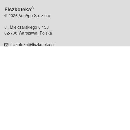
®
Fiszkoteka
© 2026 VocApp Sp. z o.o.
ul. Mielczarskiego 8 / 58
02-798 Warszawa, Polska
fiszkoteka@fiszkoteka.pl
NIP: 951 245 79 19
REGON: 369 727 696
Kontakt
O firmie
odezwij się do nas
o nas
współpraca
partnerzy