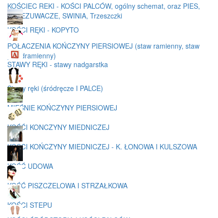
KOŚCIEC REKI - KOŚCI PALCÓW, ogólny schemat, oraz PIES,
PRZEZUWACZE, SWINIA, Trzeszczki
KOŚCI RĘKI - KOPYTO
POŁACZENIA KOŃCZYNY PIERSIOWEJ (staw ramienny, staw
przedramienny)
STAWY RĘKI - stawy nadgarstka
Stawy ręki (śródręcze I PALCE)
MIEŚNIE KOŃCZYNY PIERSIOWEJ
KOŚĆI KONCZYNY MIEDNICZEJ
KOSCI KOŃCZYNY MIEDNICZEJ - K. ŁONOWA I KULSZOWA
KOŚĆ UDOWA
KOŚĆ PISZCZELOWA I STRZAŁKOWA
KOŚCI STEPU