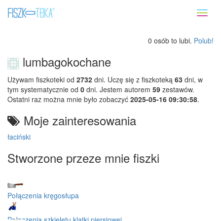
Toggl
naviga
0 osób to lubi.
Polub!
lumbagokochane
Używam fiszkoteki od
2732
dni. Uczę się z fiszkoteką
63
dni, w
tym systematycznie od
0
dni. Jestem autorem
59
zestawów.
Ostatni raz można mnie było zobaczyć
2025-05-16 09:30:58
.
Moje zainteresowania
łaciński
Stworzone przeze mnie fiszki
Połączenia kręgosłupa
Połączenia szkieletu klatki piersiowej