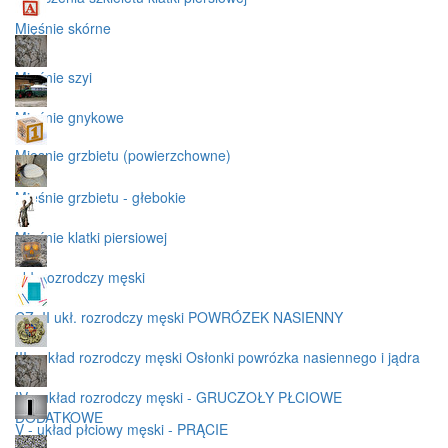
Mięśnie skórne
Mięśnie szyi
Mięśnie gnykowe
Mięsnie grzbietu (powierzchowne)
Mięśnie grzbietu - głebokie
Mięśnie klatki piersiowej
ukł. rozrodczy męski
CZ. II ukł. rozrodczy męski POWRÓZEK NASIENNY
III - układ rozrodczy męski Osłonki powrózka nasiennego i jądra
IV - układ rozrodczy męski - GRUCZOŁY PŁCIOWE
DODATKOWE
V - układ płciowy męski - PRĄCIE