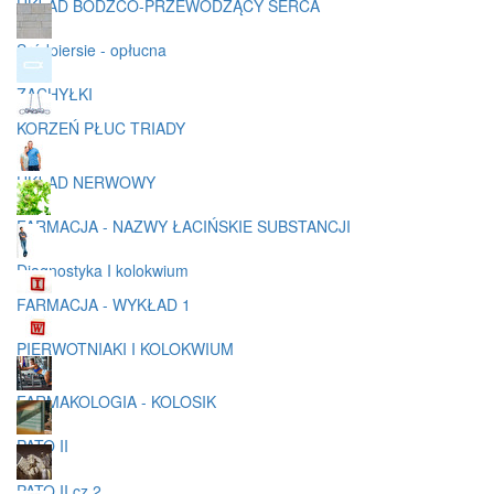
UKŁAD BODŹCO-PRZEWODZĄCY SERCA
Sródpiersie - opłucna
ZACHYŁKI
KORZEŃ PŁUC TRIADY
UKŁAD NERWOWY
FARMACJA - NAZWY ŁACIŃSKIE SUBSTANCJI
Diagnostyka I kolokwium
FARMACJA - WYKŁAD 1
PIERWOTNIAKI I KOLOKWIUM
FARMAKOLOGIA - KOLOSIK
PATO II
PATO II cz 2