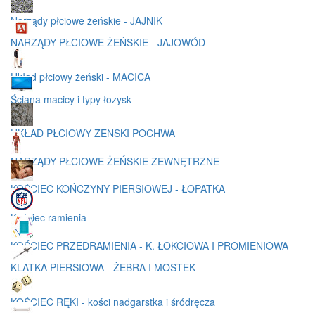
Narządy płciowe żeńskie - JAJNIK
NARZĄDY PŁCIOWE ŻEŃSKIE - JAJOWÓD
Układ płciowy żeński - MACICA
Ściana macicy i typy łozysk
UKŁAD PŁCIOWY ZENSKI POCHWA
NARZĄDY PŁCIOWE ŻEŃSKIE ZEWNĘTRZNE
KOŚCIEC KOŃCZYNY PIERSIOWEJ - ŁOPATKA
Kościec ramienia
KOŚCIEC PRZEDRAMIENIA - K. ŁOKCIOWA I PROMIENIOWA
KLATKA PIERSIOWA - ŻEBRA I MOSTEK
KOŚCIEC RĘKI - kości nadgarstka i śródręcza