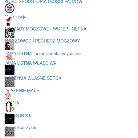
KOŚCI ŚRÓDSTOPIA I KOŚCI PALCÓW
Moja lekcja
NARZADY MOCZOWE - WSTĘP I NERKA
MOCZOWÓD I PECHERZ MOCZOWY
JAMA USTNA -przedsionek jamy ustnej
JAMA USTNA WŁAŚCIWA
NACZYNIA WŁASNE SERCA
KRĄŻENIE MAŁE
AORTA
Rozwój serca
Żyły nieparzyste