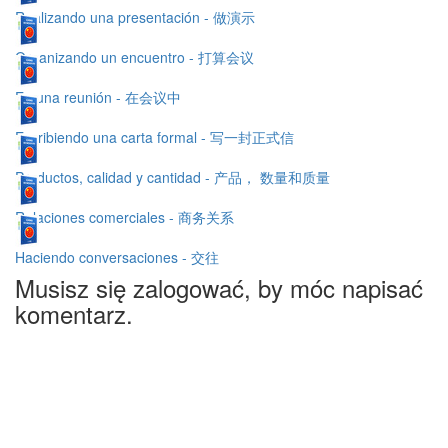
Realizando una presentación - 做演示
Organizando un encuentro - 打算会议
En una reunión - 在会议中
Escribiendo una carta formal - 写一封正式信
Productos, calidad y cantidad - 产品， 数量和质量
Relaciones comerciales - 商务关系
Haciendo conversaciones - 交往
Musisz się zalogować, by móc napisać
komentarz.