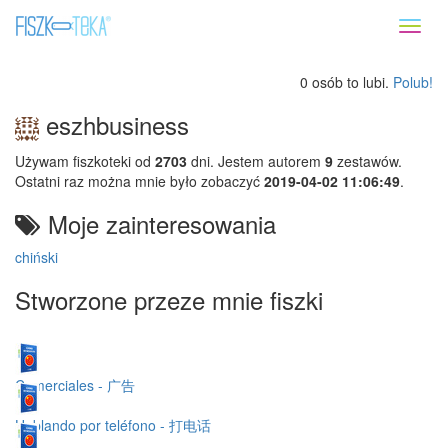
Toggl
naviga
0 osób to lubi.
Polub!
eszhbusiness
Używam fiszkoteki od
2703
dni. Jestem autorem
9
zestawów.
Ostatni raz można mnie było zobaczyć
2019-04-02 11:06:49
.
Moje zainteresowania
chiński
Stworzone przeze mnie fiszki
Comerciales - 广告
Hablando por teléfono - 打电话