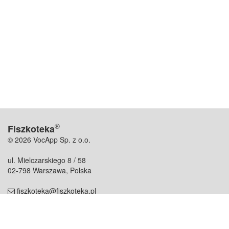
®
Fiszkoteka
© 2026 VocApp Sp. z o.o.
ul. Mielczarskiego 8 / 58
02-798 Warszawa, Polska
fiszkoteka@fiszkoteka.pl
NIP: 951 245 79 19
REGON: 369 727 696