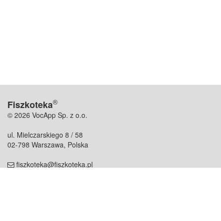
®
Fiszkoteka
© 2026 VocApp Sp. z o.o.
ul. Mielczarskiego 8 / 58
02-798 Warszawa, Polska
fiszkoteka@fiszkoteka.pl
NIP: 951 245 79 19
REGON: 369 727 696