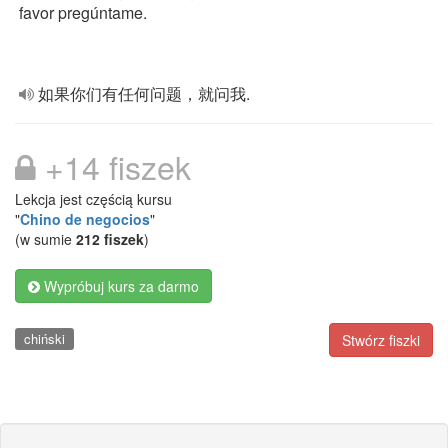
favor pregúntame.
如果你们有任何问题，就问我.
+14 fiszek
Lekcja jest częścią kursu
"
Chino de negocios
"
(w sumie
212 fiszek
)
Wypróbuj kurs za darmo
chiński
Stwórz fiszki