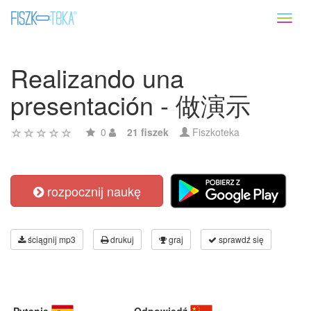
Toggl
naviga
Realizando una
presentación - 做演示
0
21 fiszek
Fiszkoteka
rozpocznij naukę
ściągnij mp3
drukuj
graj
sprawdź się