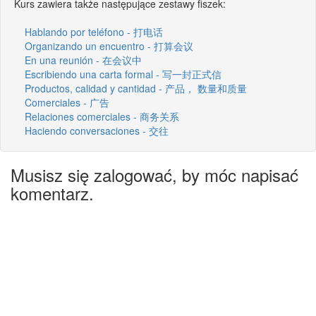
Kurs zawiera także następujące zestawy fiszek:
Hablando por teléfono - 打电话
Organizando un encuentro - 打算会议
En una reunión - 在会议中
Escribiendo una carta formal - 写一封正式信
Productos, calidad y cantidad - 产品， 数量和质量
Comerciales - 广告
Relaciones comerciales - 商务关系
Haciendo conversaciones - 交往
Musisz się zalogować, by móc napisać
komentarz.