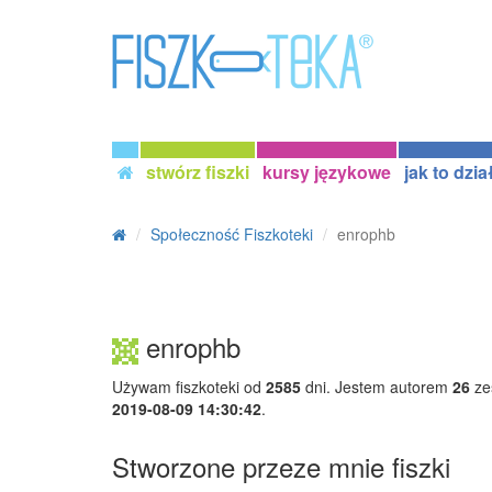
stwórz fiszki
kursy językowe
jak to dzia
Społeczność Fiszkoteki
enrophb
enrophb
Używam fiszkoteki od
2585
dni. Jestem autorem
26
ze
2019-08-09 14:30:42
.
Stworzone przeze mnie fiszki