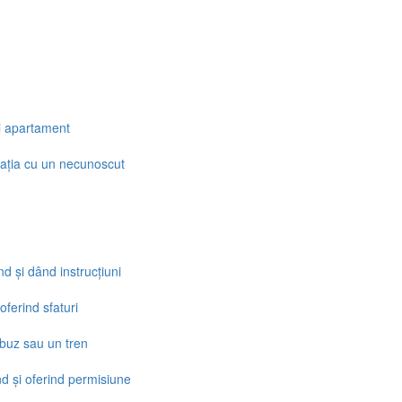
i apartament
sația cu un necunoscut
nd și dând instrucțiuni
oferind sfaturi
obuz sau un tren
d și oferind permisiune