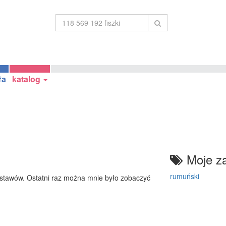
ła
katalog
Moje za
rumuński
stawów. Ostatni raz można mnie było zobaczyć