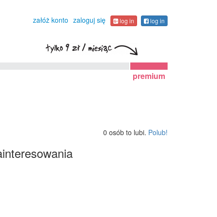
załóż konto
zaloguj się
log in
log in
premium
0 osób to lubi.
Polub!
interesowania