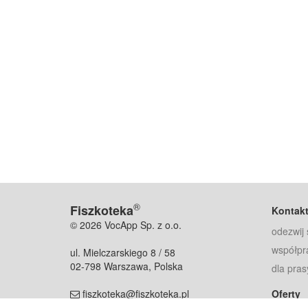
®
Fiszkoteka
Kontak
© 2026 VocApp Sp. z o.o.
odezwij 
współpr
ul. Mielczarskiego 8 / 58
02-798 Warszawa, Polska
dla pras
fiszkoteka@fiszkoteka.pl
Oferty