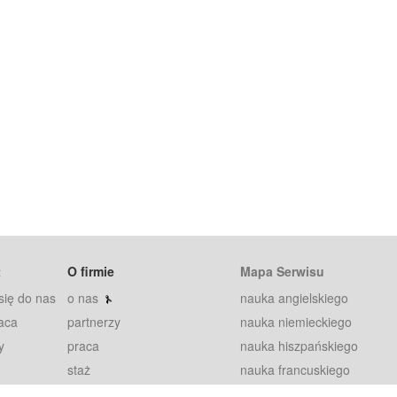
t
O firmie
Mapa Serwisu
się do nas
o nas
nauka angielskiego
aca
partnerzy
nauka niemieckiego
y
praca
nauka hiszpańskiego
staż
nauka francuskiego
blog
nauka rosyjskiego