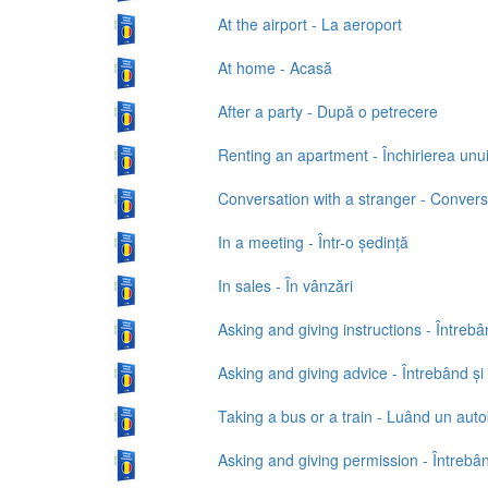
At the airport - La aeroport
At home - Acasă
After a party - După o petrecere
Renting an apartment - Închirierea unu
Conversation with a stranger - Conver
In a meeting - Într-o ședință
In sales - În vânzări
Asking and giving instructions - Întrebâ
Asking and giving advice - Întrebând și 
Taking a bus or a train - Luând un aut
Asking and giving permission - Întrebân