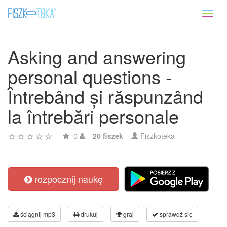
Toggl
naviga
Asking and answering
personal questions -
Întrebând și răspunzând
la întrebări personale
0
20 fiszek
Fiszkoteka
rozpocznij naukę
ściągnij mp3
drukuj
graj
sprawdź się