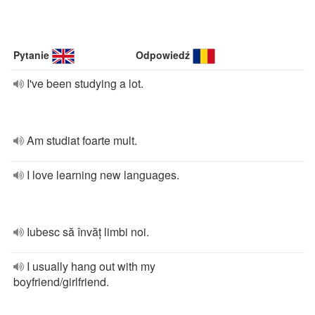
Pytanie
Odpowiedź
I've been studying a lot.
Am studiat foarte mult.
I love learning new languages.
Iubesc să învăț limbi noi.
I usually hang out with my
boyfriend/girlfriend.