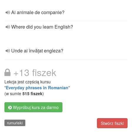
Ai animale de companie?
Where did you learn English?
Unde ai învățat engleza?
+13 fiszek
Lekcja jest częścią kursu
"
Everyday phrases in Romanian
"
(w sumie
515 fiszek
)
Wypróbuj kurs za darmo
rumuński
Stwórz fiszki