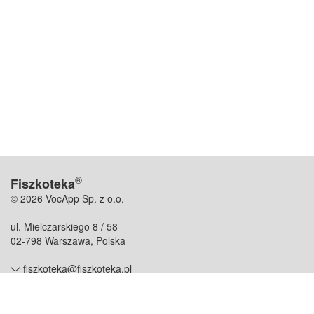
®
Fiszkoteka
© 2026 VocApp Sp. z o.o.
ul. Mielczarskiego 8 / 58
02-798 Warszawa, Polska
fiszkoteka@fiszkoteka.pl
NIP: 951 245 79 19
REGON: 369 727 696