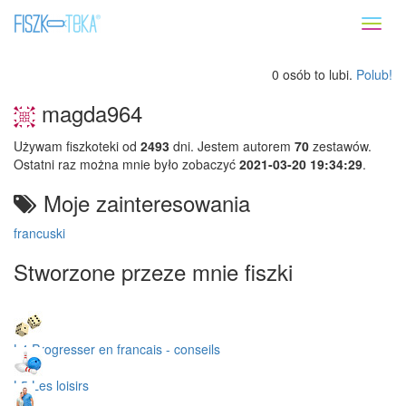
Toggl
naviga
0 osób to lubi.
Polub!
magda964
Używam fiszkoteki od
2493
dni. Jestem autorem
70
zestawów.
Ostatni raz można mnie było zobaczyć
2021-03-20 19:34:29
.
Moje zainteresowania
francuski
Stworzone przeze mnie fiszki
L4 Progresser en francais - conseils
L5 Les loisirs