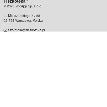
Fiszkoteka
© 2026 VocApp Sp. z o.o.
ul. Mielczarskiego 8 / 58
02-798 Warszawa, Polska
fiszkoteka@fiszkoteka.pl
NIP: 951 245 79 19
REGON: 369 727 696
Kontakt
O firmie
odezwij się do nas
o nas
współpraca
partnerzy
dla prasy
praca