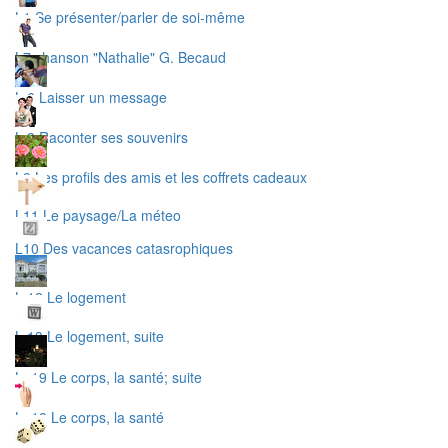
L1 Se présenter/parler de soi-même
L7 chanson "Nathalie" G. Becaud
L 6 Laisser un message
L 8 Raconter ses souvenirs
L9 Les profils des amis et les coffrets cadeaux
L11 Le paysage/La méteo
L10 Des vacances catasrophiques
L 12 Le logement
L 13 Le logement, suite
L. 19 Le corps, la santé; suite
L. 18 Le corps, la santé