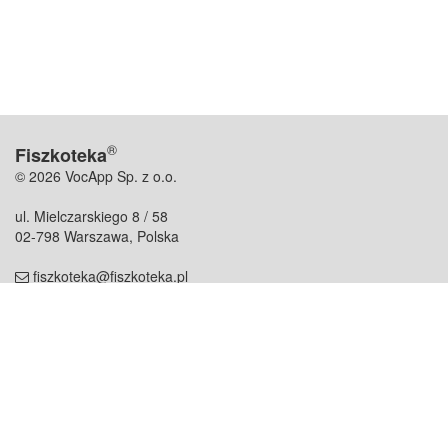
®
Fiszkoteka
© 2026 VocApp Sp. z o.o.
ul. Mielczarskiego 8 / 58
02-798 Warszawa, Polska
fiszkoteka@fiszkoteka.pl
NIP: 951 245 79 19
REGON: 369 727 696