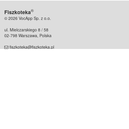
®
Fiszkoteka
© 2026 VocApp Sp. z o.o.
ul. Mielczarskiego 8 / 58
02-798 Warszawa, Polska
fiszkoteka@fiszkoteka.pl
NIP: 951 245 79 19
REGON: 369 727 696
Kontakt
O firmie
odezwij się do nas
o nas