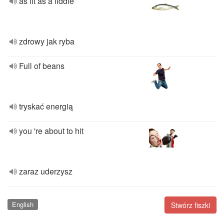
as fit as a fiddle
zdrowy jak ryba
Full of beans
tryskać energią
you 're about to hit
zaraz uderzysz
English
Stwórz fiszki