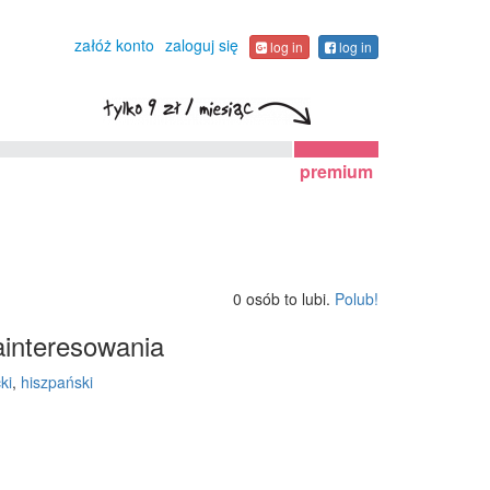
załóż konto
zaloguj się
log in
log in
premium
0 osób to lubi.
Polub!
interesowania
ki
,
hiszpański