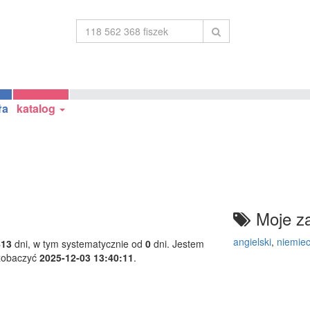
ła
katalog
Moje za
angielski
,
niemiec
413
dni, w tym systematycznie od
0
dni. Jestem
 zobaczyć
2025-12-03 13:40:11
.