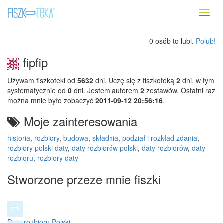
Toggl
naviga
0 osób to lubi.
Polub!
fipfip
Używam fiszkoteki od
5632
dni. Uczę się z fiszkoteką
2
dni, w tym
systematycznie od
0
dni. Jestem autorem
2
zestawów. Ostatni raz
można mnie było zobaczyć
2011-09-12 20:56:16
.
Moje zainteresowania
historia
,
rozbiory
,
budowa
,
składnia
,
podział i rozkład zdania
,
rozbiory polski daty
,
daty rozbiorów polski
,
daty rozbiorów
,
daty
rozbioru
,
rozbiory daty
Stworzone przeze mnie fiszki
Daty rozbioru Polski