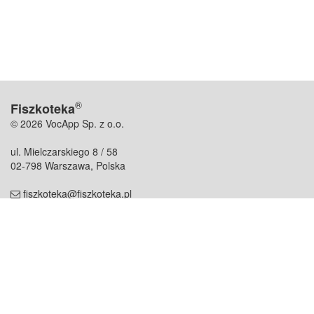
®
Fiszkoteka
© 2026 VocApp Sp. z o.o.
ul. Mielczarskiego 8 / 58
02-798 Warszawa, Polska
fiszkoteka@fiszkoteka.pl
NIP: 951 245 79 19
REGON: 369 727 696