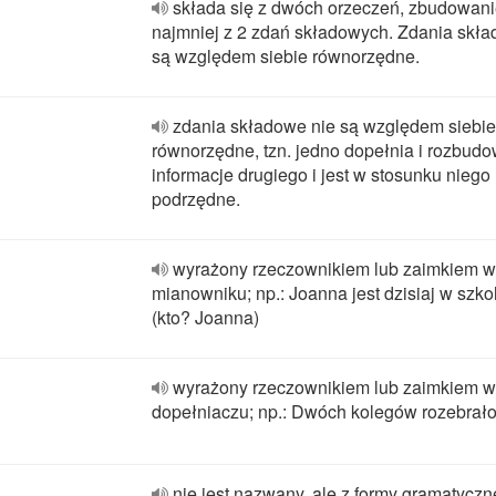
składa się z dwóch orzeczeń, zbudowani
najmniej z 2 zdań składowych. Zdania skł
są względem siebie równorzędne.
zdania składowe nie są względem siebie
równorzędne, tzn. jedno dopełnia i rozbud
informacje drugiego i jest w stosunku niego
podrzędne.
wyrażony rzeczownikiem lub zaimkiem w
mianowniku; np.: Joanna jest dzisiaj w szko
(kto? Joanna)
wyrażony rzeczownikiem lub zaimkiem w
dopełniaczu; np.: Dwóch kolegów rozebrało 
nie jest nazwany, ale z formy gramatyczn