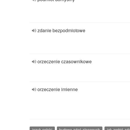
zdanie bezpodmiotowe
orzeczenie czasownikowe
orzeczenie imienne
język polski
budowa zdań złozonych
jak zrobić z