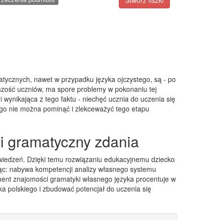
Stwórz fiszki
matycznych, nawet w przypadku języka ojczystego, są - po
ększość uczniów, ma spore problemy w pokonaniu tej
wynikająca z tego faktu - niechęć ucznia do uczenia się
go nie można pominąć i zlekceważyć tego etapu
 i gramatyczny zdania
iedzeń. Dzięki temu rozwiązaniu edukacyjnemu dziecko
ówiąc: nabywa kompetencji analizy własnego systemu
ament znajomości gramatyki własnego języka procentuje w
a polskiego i zbudować potencjał do uczenia się