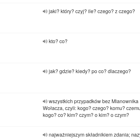
jaki? który? czyj? ile? czego? z czego?
kto? co?
jak? gdzie? kiedy? po co? dlaczego?
wszystkich przypadków bez Mianownika 
Wołacza, czyli: kogo? czego? komu? czem
kogo? co? kim? czym? o kim? o czym?
najważniejszym składnikiem zdania; na