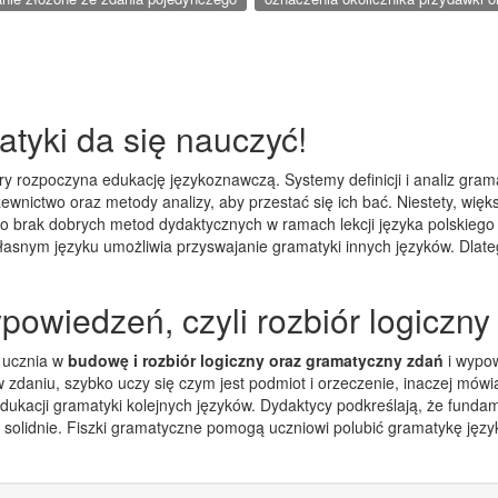
tyki da się nauczyć!
tóry rozpoczyna edukację językoznawczą. Systemy definicji i analiz gra
azewnictwo oraz metody analizy, aby przestać się ich bać. Niestety, wi
 brak dobrych metod dydaktycznych w ramach lekcji języka polskiego i 
snym języku umożliwia przyswajanie gramatyki innych języków. Dlate
powiedzeń, czyli rozbiór logiczny
ą ucznia w
budowę i rozbiór logiczny oraz gramatyczny zdań
i wypow
i w zdaniu, szybko uczy się czym jest podmiot i orzeczenie, inaczej m
edukacji gramatyki kolejnych języków. Dydaktycy podkreślają, że fund
solidnie. Fiszki gramatyczne pomogą uczniowi polubić gramatykę język