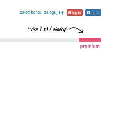
załóż konto
zaloguj się
log in
log in
premium