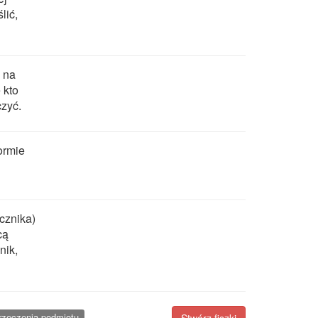
lić,
 na
 kto
czyć.
ormie
cznika)
cą
nik,
rzeczenia podmiotu