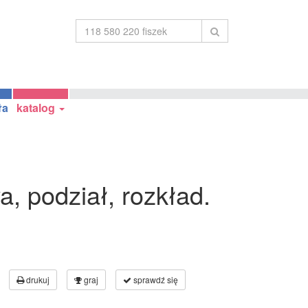
ła
katalog
a, podział, rozkład.
drukuj
graj
sprawdź się