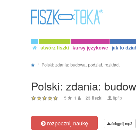
stwórz fiszki
kursy językowe
jak to dzia
Polski: zdania: budowa, podział, rozkład.
Polski: zdania: budow
5
1
23 fiszki
fipfip
rozpocznij naukę
ściągnij mp3