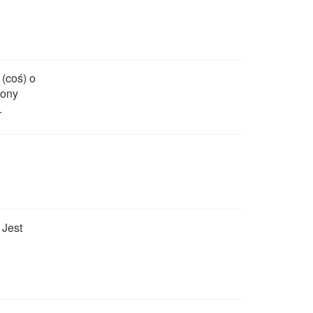
(coś) o
żony
.
 Jest