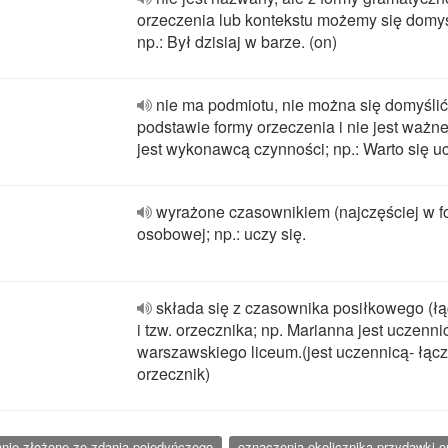
orzeczenia lub kontekstu możemy się domyś
np.: Był dzisiaj w barze. (on)
nie ma podmiotu, nie można się domyślić
podstawie formy orzeczenia i nie jest ważne
jest wykonawcą czynności; np.: Warto się u
wyrażone czasownikiem (najczęściej w f
osobowej; np.: uczy się.
składa się z czasownika posiłkowego (łą
i tzw. orzecznika; np. Marianna jest uczenni
warszawskiego liceum.(jest uczennicą- łącz
orzecznik)
danie złożone ze zdania pojedyńczego
oznaczenia okolicznika przydawki o