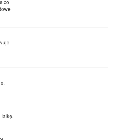
e co
adowe
owuje
le.
lalkę.
ej