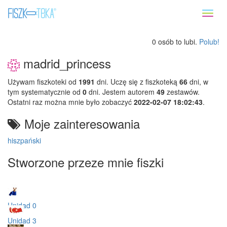
Toggl
naviga
0 osób to lubi.
Polub!
madrid_princess
Używam fiszkoteki od
1991
dni. Uczę się z fiszkoteką
66
dni, w
tym systematycznie od
0
dni. Jestem autorem
49
zestawów.
Ostatni raz można mnie było zobaczyć
2022-02-07 18:02:43
.
Moje zainteresowania
hiszpański
Stworzone przeze mnie fiszki
Unidad 0
Unidad 3