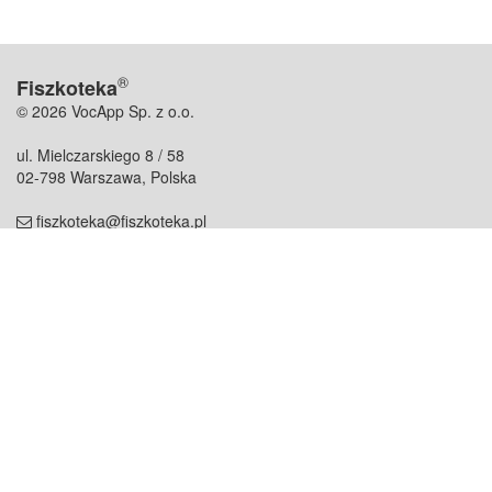
®
Fiszkoteka
© 2026 VocApp Sp. z o.o.
ul. Mielczarskiego 8 / 58
02-798 Warszawa, Polska
fiszkoteka@fiszkoteka.pl
NIP: 951 245 79 19
REGON: 369 727 696
Kontakt
O firmie