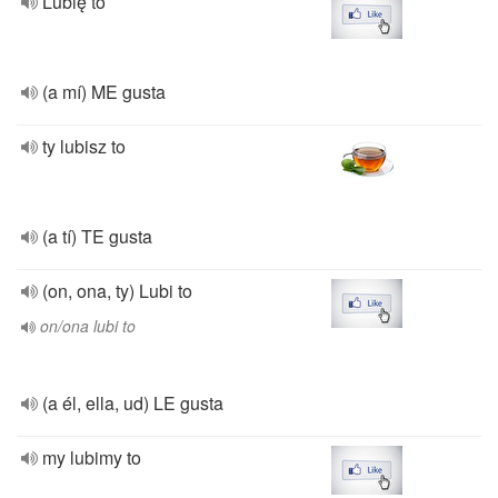
Lubię to
(a mí) ME gusta
ty lubisz to
(a tí) TE gusta
(on, ona, ty) Lubi to
on/ona lubi to
(a él, ella, ud) LE gusta
my lubimy to