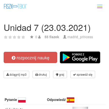
Toggl
naviga
Unidad 7 (23.03.2021)
0
55 fiszek
madrid_princess
rozpocznij naukę
ściągnij mp3
drukuj
graj
sprawdź się
Pytanie
Odpowiedź