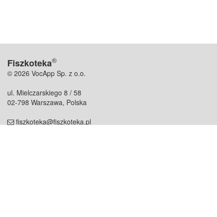
®
Fiszkoteka
© 2026 VocApp Sp. z o.o.
ul. Mielczarskiego 8 / 58
02-798 Warszawa, Polska
fiszkoteka@fiszkoteka.pl
NIP: 951 245 79 19
REGON: 369 727 696