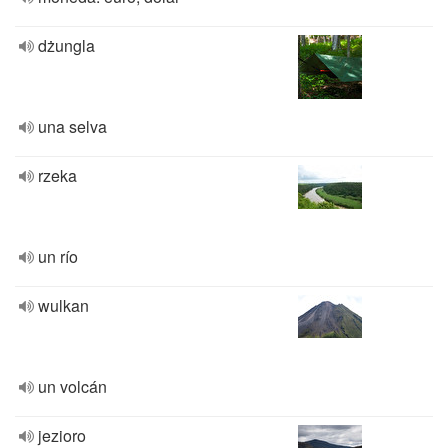
dżungla
una selva
rzeka
un río
wulkan
un volcán
jezioro