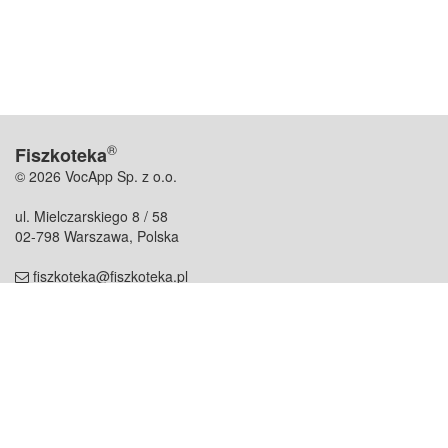
®
Fiszkoteka
© 2026 VocApp Sp. z o.o.
ul. Mielczarskiego 8 / 58
02-798 Warszawa, Polska
fiszkoteka@fiszkoteka.pl
NIP: 951 245 79 19
REGON: 369 727 696