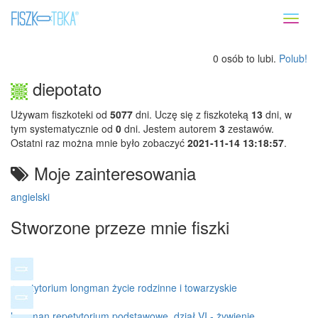
Toggl
naviga
0 osób to lubi.
Polub!
diepotato
Używam fiszkoteki od
5077
dni. Uczę się z fiszkoteką
13
dni, w
tym systematycznie od
0
dni. Jestem autorem
3
zestawów.
Ostatni raz można mnie było zobaczyć
2021-11-14 13:18:57
.
Moje zainteresowania
angielski
Stworzone przeze mnie fiszki
repetytorium longman życie rodzinne i towarzyskie
longman repetytorium podstawowe, dział VI - żywienie